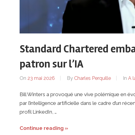
Standard Chartered embar
patron sur l’IA
On
23 mai 2026
By
Charles Perquille
In
A l
Bill Winters a provoqué une vive polémique en év
par l’intelligence artificielle dans le cadre d’un réc
profil LinkedIn, …
Continue reading »