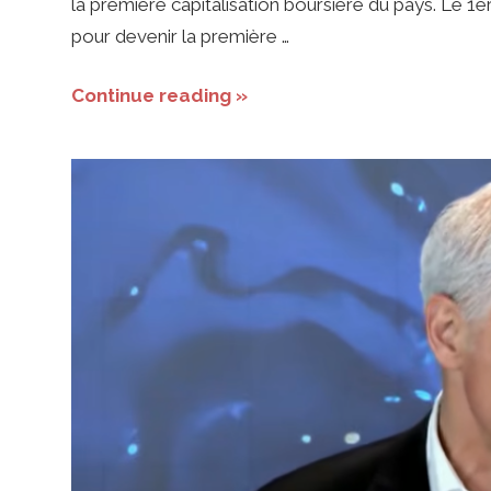
ses
la première capitalisation boursière du pays. Le 
pour devenir la première …
dirigeants
Continue reading »