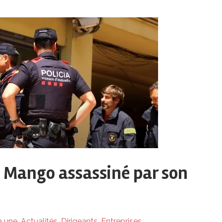
e Mango assassiné par son
a une
,
Actualités
,
Dirigeants
,
Entreprises