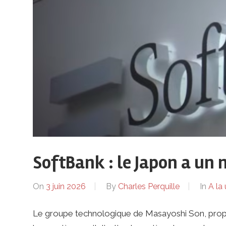
sur
le
monde
de
lentreprise
SoftBank : le Japon a un 
et
On
3 juin 2026
By
Charles Perquille
In
A la
Le groupe technologique de Masayoshi Son, propulsé