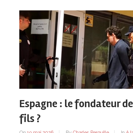
Espagne : le fondateur d
fils ?
On
19 mai 2026
By
Charles Perquille
In
A l