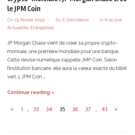
le JPM Coin
On
15 février 2019
By
E-Décideurs
In
A la une
,
Actualités
,
Entreprises
JP Morgan Chase vient de créer sa propre crypto-
monnaie, une première mondiale pour une banque.
Cette devise numérique s’appelle JMP Coin. Selon
l’institution bancaire, elle aura la valeur exacte du billet
vert. 1 JPM Coin …
Continue reading »
Pagination
Previous
Next
«
1
33
34
35
36
37
41
»
…
…
des
Posts
Posts
publications