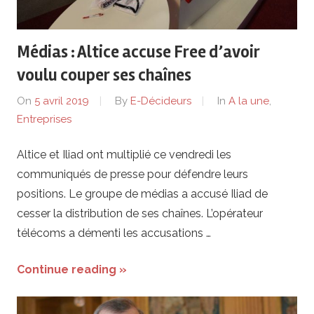
de
lentreprise
Médias : Altice accuse Free d’avoir
et
voulu couper ses chaînes
On
5 avril 2019
By
E-Décideurs
In
A la une
,
ses
Entreprises
dirigeants
Altice et Iliad ont multiplié ce vendredi les
communiqués de presse pour défendre leurs
positions. Le groupe de médias a accusé Iliad de
cesser la distribution de ses chaînes. L’opérateur
télécoms a démenti les accusations …
Continue reading »