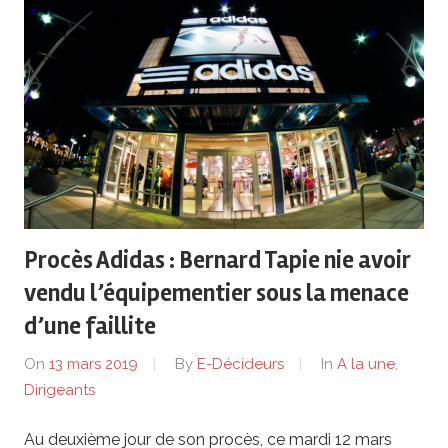
Procès Adidas : Bernard Tapie nie avoir
vendu l’équipementier sous la menace
d’une faillite
On
13 mars 2019
By
E-Décideurs
In
A la une
,
Dirigeants
Au deuxième jour de son procès, ce mardi 12 mars