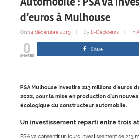
ses
Automobile : PSA va inves
d’euros à Mulhouse
dirigeants
On
14 décembre 2019
By
E-Décideurs
In
A
0
Share
SHARES
PSA Mulhouse investira 213 millions d’euros 
2022, pour la mise en production d’un nouvea
écologique du constructeur automobile.
Un investissement reparti entre trois at
PSA va consentir un lourd investissement de 213 m