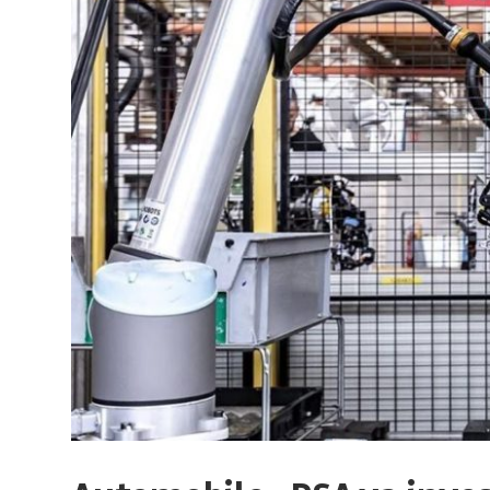
sur
le
monde
de
lentreprise
et