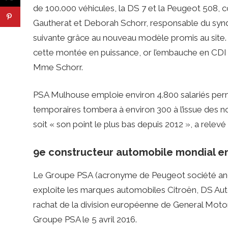
de 100.000 véhicules, la DS 7 et la Peugeot 508, c
Gautherat et Deborah Schorr, responsable du syndic
suivante grâce au nouveau modèle promis au site.
cette montée en puissance, or l’embauche en CDI r
Mme Schorr.
PSA Mulhouse emploie environ 4.800 salariés perman
temporaires tombera à environ 300 à l’issue des no
soit « son point le plus bas depuis 2012 », a relev
9e constructeur automobile mondial e
Le Groupe PSA (acronyme de Peugeot société anon
exploite les marques automobiles Citroën, DS Auto
rachat de la division européenne de General Moto
Groupe PSA le 5 avril 2016.