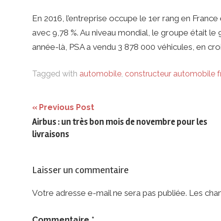
En 2016, l’entreprise occupe le 1er rang en Franc
avec 9,78 %. Au niveau mondial, le groupe était 
année-là, PSA a vendu 3 878 000 véhicules, en cro
Tagged with
automobile
,
constructeur automobile f
Navigation
Previous Post
Airbus : un très bon mois de novembre pour les
de
livraisons
l’article
Laisser un commentaire
Votre adresse e-mail ne sera pas publiée.
Les cham
Commentaire
*