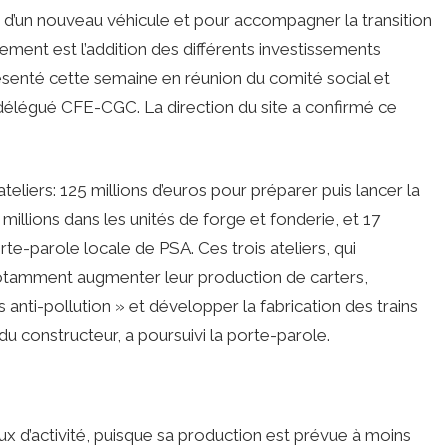
 d’un nouveau véhicule et pour accompagner la transition
ment est l’addition des différents investissements
résenté cette semaine en réunion du comité social et
délégué CFE-CGC. La direction du site a confirmé ce
teliers: 125 millions d’euros pour préparer puis lancer la
illions dans les unités de forge et fonderie, et 17
te-parole locale de PSA. Ces trois ateliers, qui
notamment augmenter leur production de carters,
 anti-pollution » et développer la fabrication des trains
u constructeur, a poursuivi la porte-parole.
x d’activité, puisque sa production est prévue à moins