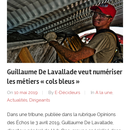
Guillaume De Lavallade veut numériser
les métiers « cols bleus »
On
10 mai 2019
By
E-Décideurs
In
A la une
,
Actualités
,
Dirigeants
Dans une tribune, publiée dans la rubrique Opinions
des Échos le 3 avril 2019, Guillaume De Lavallade,