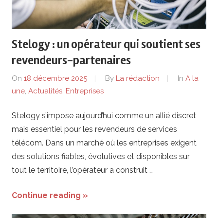
de
lentreprise
Stelogy : un opérateur qui soutient ses
et
revendeurs-partenaires
ses
On
18 décembre 2025
By
La rédaction
In
A la
une
,
Actualités
,
Entreprises
dirigeants
Stelogy s’impose aujourd’hui comme un allié discret
mais essentiel pour les revendeurs de services
télécom. Dans un marché où les entreprises exigent
des solutions fiables, évolutives et disponibles sur
tout le territoire, l’opérateur a construit …
Continue reading »