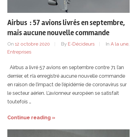
de
lentreprise
Airbus : 57 avions livrés en septembre,
et
mais aucune nouvelle commande
On
12 octobre 2020
By
E-Décideurs
In
A la une
,
ses
Entreprises
dirigeants
Airbus a livré 57 avions en septembre contre 71 l’an
dernier, et n’a enregistré aucune nouvelle commande
en raison de l’impact de l’épidémie de coronavirus sur
le secteur aérien. L’avionneur européen se satisfait
toutefois …
Continue reading »