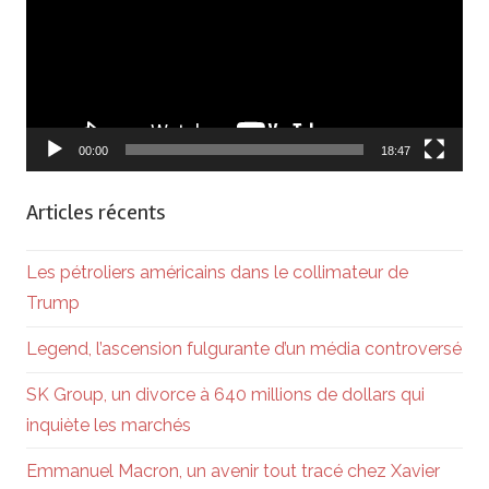
00:00
18:47
Articles récents
Les pétroliers américains dans le collimateur de
Trump
Legend, l’ascension fulgurante d’un média controversé
SK Group, un divorce à 640 millions de dollars qui
inquiète les marchés
Emmanuel Macron, un avenir tout tracé chez Xavier