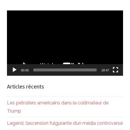
Lecteur
vidéo
00:00
18:47
Articles récents
Les pétroliers américains dans le collimateur de
Trump
Legend, l’ascension fulgurante d’un média controversé