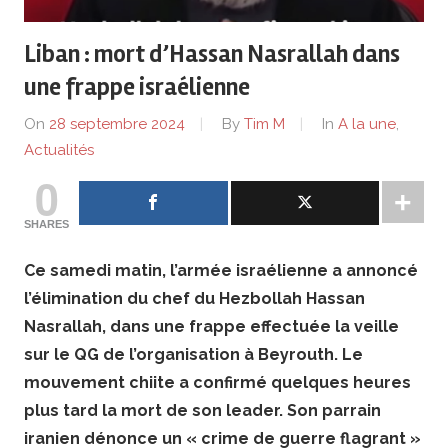
de
Liban : mort d’Hassan Nasrallah dans
lentreprise
une frappe israélienne
et
On
28 septembre 2024
By
Tim M
In
A la une
,
ses
Actualités
0
dirigeants
SHARES
Ce samedi matin, l’armée israélienne a annoncé
l’élimination du chef du Hezbollah Hassan
Nasrallah, dans une frappe effectuée la veille
sur le QG de l’organisation à Beyrouth. Le
mouvement chiite a confirmé quelques heures
plus tard la mort de son leader. Son parrain
iranien dénonce un « crime de guerre flagrant »