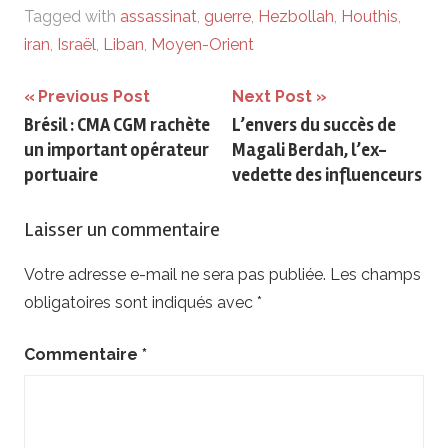
Tagged with
assassinat
,
guerre
,
Hezbollah
,
Houthis
,
iran
,
Israël
,
Liban
,
Moyen-Orient
Navigation
Previous Post
Next Post
Brésil : CMA CGM rachète
L’envers du succès de
de
un important opérateur
Magali Berdah, l’ex-
l’article
portuaire
vedette des influenceurs
Laisser un commentaire
Votre adresse e-mail ne sera pas publiée.
Les champs
obligatoires sont indiqués avec
*
Commentaire
*