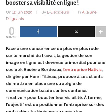
de
booster sa visibilité en ligne !
On
12 juin 2020
By
E-Décideurs
In
A la une
,
lentreprise
Dirigeants
et
0
ses
SHARES
Face à une concurrence de plus en plus rude
dirigeants
sur le marché du travail, la gestion de son
image en ligne est devenue primordial pour une
société. Basée à Bordeaux,
l’entreprise Nativiz
,
dirigée par Henri Tillinac, propose à ses clients
de mettre en place une stratégie de
communication basée sur les contenus
« native » pour booster leur visibilité. À terme,
l’objectif est de positionner l’entreprise sur des
mots-clés stratégiques au cœur d’un