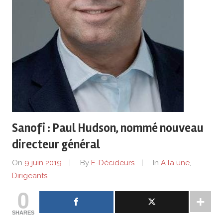
de
lentreprise
et
ses
dirigeants
Sanofi : Paul Hudson, nommé nouveau
directeur général
On
9 juin 2019
By
E-Décideurs
In
A la une
,
Dirigeants
0
SHARES