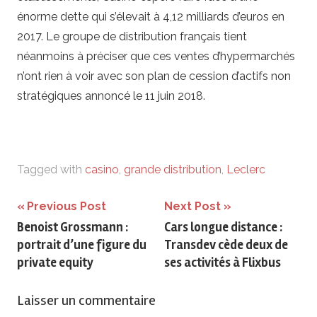
énorme dette qui s’élevait à 4,12 milliards d’euros en
2017. Le groupe de distribution français tient
néanmoins à préciser que ces ventes d’hypermarchés
n’ont rien à voir avec son plan de cession d’actifs non
stratégiques annoncé le 11 juin 2018.
Tagged with
casino
,
grande distribution
,
Leclerc
Navigation
Previous Post
Next Post
Benoist Grossmann :
Cars longue distance :
de
portrait d’une figure du
Transdev cède deux de
l’article
private equity
ses activités à Flixbus
Laisser un commentaire