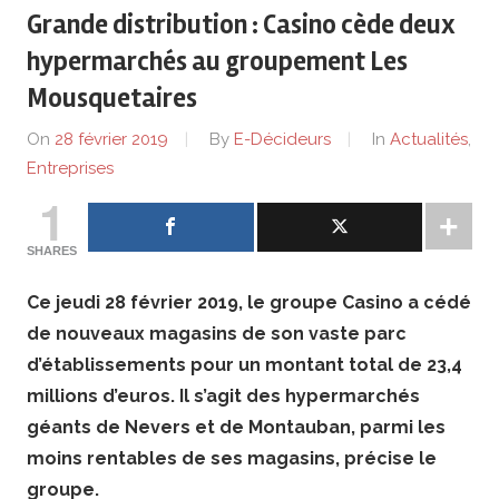
de
Grande distribution : Casino cède deux
lentreprise
hypermarchés au groupement Les
Mousquetaires
et
On
28 février 2019
By
E-Décideurs
In
Actualités
,
ses
Entreprises
1
dirigeants
SHARES
Ce jeudi 28 février 2019, le groupe Casino a cédé
de nouveaux magasins de son vaste parc
d’établissements pour un montant total de 23,4
millions d’euros. Il s’agit des hypermarchés
géants de Nevers et de Montauban, parmi les
moins rentables de ses magasins, précise le
groupe.