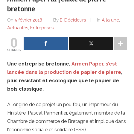
de
bretonne
lentreprise
On
5 février 2018
By
E-Décideurs
In
A la une
,
Actualités
,
Entreprises
et
0
ses
SHARES
dirigeants
Une entreprise bretonne,
Armen Paper, s’est
lancée dans la production de papier de pierre
,
plus résistant et écologique que le papier de
bois classique.
A l’origine de ce projet un peu fou, un imprimeur du
Finistère, Pascal Parmentier, également membre de la
Chambre de commerce de Bretagne et impliqué dans
l’économie sociale et solidaire (ESS).