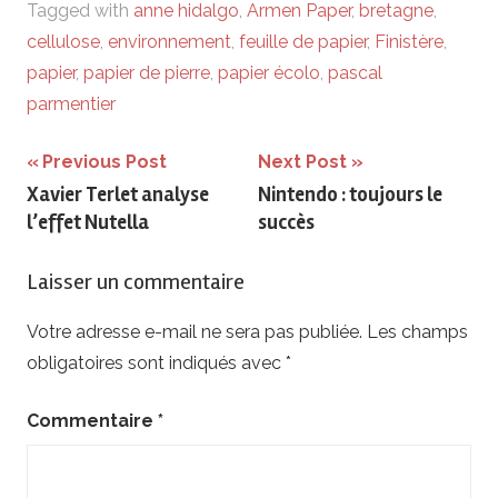
Tagged with
anne hidalgo
,
Armen Paper
,
bretagne
,
cellulose
,
environnement
,
feuille de papier
,
Finistère
,
papier
,
papier de pierre
,
papier écolo
,
pascal
parmentier
Navigation
Previous Post
Next Post
Xavier Terlet analyse
Nintendo : toujours le
de
l’effet Nutella
succès
l’article
Laisser un commentaire
Votre adresse e-mail ne sera pas publiée.
Les champs
obligatoires sont indiqués avec
*
Commentaire
*