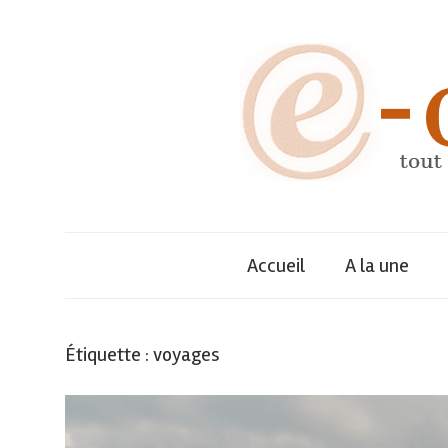
Skip
to
content
Annuaire
e-
dynamique
des
Accueil
A la une
décideurs,
entreprises
et
tout
de
Étiquette :
voyages
leurs
dirigeants
savoir