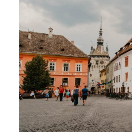
sur
le
monde
de
lentreprise
et