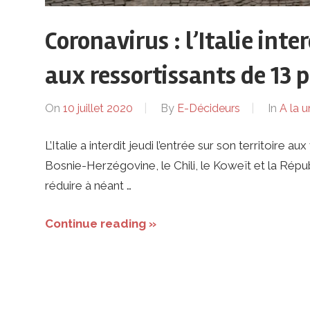
ses
Coronavirus : l’Italie inter
dirigeants
aux ressortissants de 13 
On
10 juillet 2020
By
E-Décideurs
In
A la u
L’Italie a interdit jeudi l’entrée sur son territoire
Bosnie-Herzégovine, le Chili, le Koweït et la Rép
réduire à néant …
Continue reading »