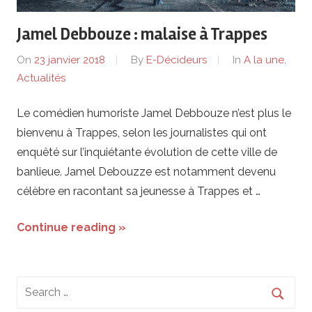
de
Jamel Debbouze : malaise à Trappes
lentreprise
On
23 janvier 2018
By
E-Décideurs
In
A la une
,
et
Actualités
ses
Le comédien humoriste Jamel Debbouze n’est plus le
bienvenu à Trappes, selon les journalistes qui ont
dirigeants
enquêté sur l’inquiétante évolution de cette ville de
banlieue. Jamel Debouzze est notamment devenu
célèbre en racontant sa jeunesse à Trappes et …
Continue reading »