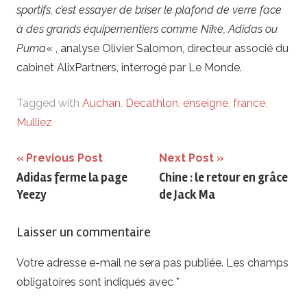
sportifs, c’est essayer de briser le plafond de verre face
à des grands équipementiers comme Nike, Adidas ou
Puma
« , analyse Olivier Salomon, directeur associé du
cabinet AlixPartners, interrogé par Le Monde.
Tagged with
Auchan
,
Decathlon
,
enseigne
,
france
,
Mulliez
Navigation
Previous Post
Next Post
Adidas ferme la page
Chine : le retour en grâce
de
Yeezy
de Jack Ma
l’article
Laisser un commentaire
Votre adresse e-mail ne sera pas publiée.
Les champs
obligatoires sont indiqués avec
*