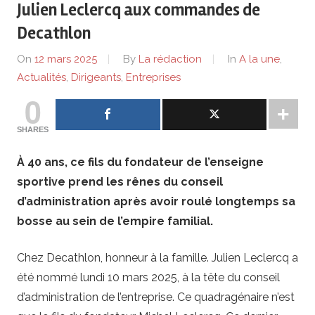
de
Julien Leclercq aux commandes de
Decathlon
lentreprise
On
12 mars 2025
By
La rédaction
In
A la une
,
et
Actualités
,
Dirigeants
,
Entreprises
0
ses
SHARES
dirigeants
À 40 ans, ce fils du fondateur de l’enseigne
sportive prend les rênes du conseil
d’administration après avoir roulé longtemps sa
bosse au sein de l’empire familial.
Chez Decathlon, honneur à la famille. Julien Leclercq a
été nommé lundi 10 mars 2025, à la tête du conseil
d’administration de l’entreprise. Ce quadragénaire n’est