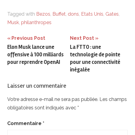
Tagged with
Bezos
,
Buffet
,
dons
,
Etats Unis
,
Gates
,
Musk
,
philanthropes
Navigation
Previous Post
Next Post
Elon Musk lance une
La FTTO : une
de
offensive à 100 milliards
technologie de pointe
l’article
pour reprendre OpenAI
pour une connectivité
inégalée
Laisser un commentaire
Votre adresse e-mail ne sera pas publiée.
Les champs
obligatoires sont indiqués avec
*
Commentaire
*