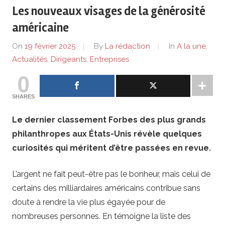
de
Les nouveaux visages de la générosité
lentreprise
américaine
On
19 février 2025
By
La rédaction
In
A la une
,
et
Actualités
,
Dirigeants
,
Entreprises
0
ses
SHARES
dirigeants
Le dernier classement Forbes des plus grands
philanthropes aux États-Unis révèle quelques
curiosités qui méritent d’être passées en revue.
L’argent ne fait peut-être pas le bonheur, mais celui de
certains des milliardaires américains contribue sans
doute à rendre la vie plus égayée pour de
nombreuses personnes. En témoigne la liste des