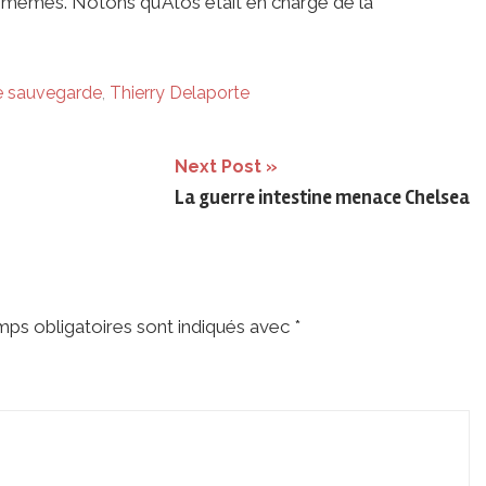
mêmes. Notons qu’Atos était en charge de la
e sauvegarde
,
Thierry Delaporte
Next Post
La guerre intestine menace Chelsea
ps obligatoires sont indiqués avec
*