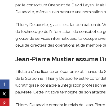
par le consortium Onepoint de David Layani. Mais l
Delaporte, même si rien n’assure une nomination p
Thierry Delaporte, 57 ans, est l’ancien patron de W
de technologie de l’information, de conseil et de g
groupe de services informatiques, il a occupé div
celui de directeur des opérations et de membre du 
Jean-Pierre Mustier assume l’i
Titulaire d’une licence en économie et finance de Sc
de la Sorbonne, Thierry Delaporte est le cofondate
lucratif qui se consacre à l’intégration professionn
pauvreté. Cette initiative témoigne de son attac
Thierry Delaporte prendra le relais de Jean-Pierre