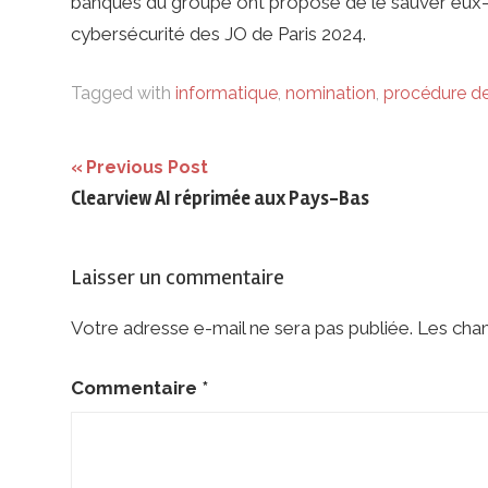
banques du groupe ont proposé de le sauver eux-
cybersécurité des JO de Paris 2024.
Tagged with
informatique
,
nomination
,
procédure d
Navigation
Previous Post
Clearview AI réprimée aux Pays-Bas
de
l’article
Laisser un commentaire
Votre adresse e-mail ne sera pas publiée.
Les cham
Commentaire
*