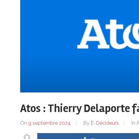
sur
le
monde
de
lentreprise
Atos : Thierry Delaporte f
et
On
9 septembre 2024
By
E-Décideurs
In
A
0