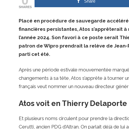
ses
Share
SHARES
dirigeants
Placé en procédure de sauvegarde accélérée en
financières persistantes, Atos s’apprêterait à
l’année 2024. Son favori à ce poste serait Thi
patron de Wipro prendrait la relève de Jean-Pi
parti cet été.
Après une période estivale mouvementée marqué 
changements à sa tête, Atos s’apprête à tourner u
français veut nommer un nouveau directeur général d
Atos voit en Thierry Delaporte
Et plusieurs noms circulent pour prendre la directi
Cerutti, ancien PDG d’Altran. On parlait déjà de lu