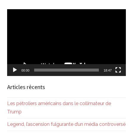
Lecteur
vidéo
00:00
18:47
Articles récents
Les pétroliers américains dans le collimateur de
Trump
Legend, l’ascension fulgurante d’un média controversé