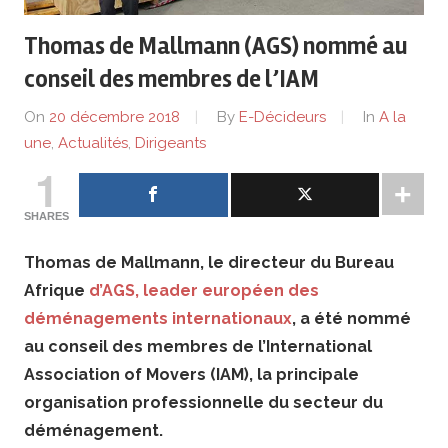
de
Thomas de Mallmann (AGS) nommé au
lentreprise
conseil des membres de l’IAM
et
On
20 décembre 2018
By
E-Décideurs
In
A la
une
,
Actualités
,
Dirigeants
ses
1
dirigeants
SHARES
Thomas de Mallmann, le directeur du Bureau
Afrique
d’AGS, leader européen des
déménagements internationaux
, a été nommé
au conseil des membres de l’International
Association of Movers (IAM), la principale
organisation professionnelle du secteur du
déménagement.