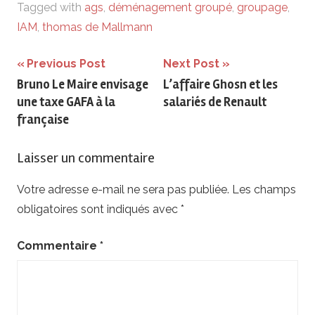
Tagged with
ags
,
déménagement groupé
,
groupage
,
IAM
,
thomas de Mallmann
Navigation
Previous Post
Next Post
Bruno Le Maire envisage
L’affaire Ghosn et les
de
une taxe GAFA à la
salariés de Renault
l’article
française
Laisser un commentaire
Votre adresse e-mail ne sera pas publiée.
Les champs
obligatoires sont indiqués avec
*
Commentaire
*