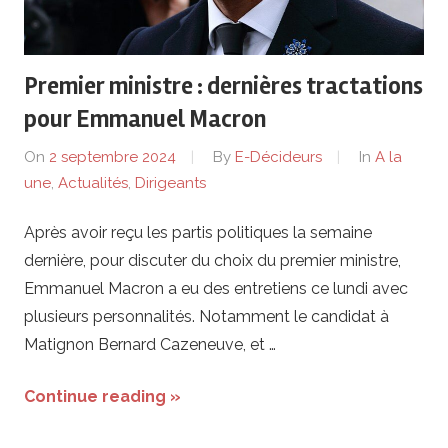
de
lentreprise
Premier ministre : dernières tractations
et
pour Emmanuel Macron
ses
On
2 septembre 2024
By
E-Décideurs
In
A la
une
,
Actualités
,
Dirigeants
dirigeants
Après avoir reçu les partis politiques la semaine
dernière, pour discuter du choix du premier ministre,
Emmanuel Macron a eu des entretiens ce lundi avec
plusieurs personnalités. Notamment le candidat à
Matignon Bernard Cazeneuve, et …
Continue reading »