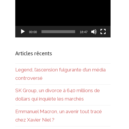
00:00
18:47
Articles récents
Legend, l’ascension fulgurante d’un média
controversé
SK Group, un divorce à 640 millions de
dollars qui inquiète les marchés
Emmanuel Macron, un avenir tout tracé
chez Xavier Niel ?