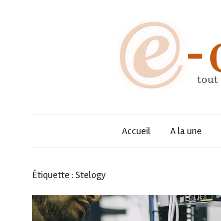
Skip
to
content
Annuaire
e-
dynamique
des
Accueil
A la une
décideurs,
entreprises
et
tout
de
Étiquette :
Stelogy
leurs
dirigeants
savoir