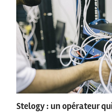
sur
le
monde
de
lentreprise
et
Stelogy : un opérateur qu