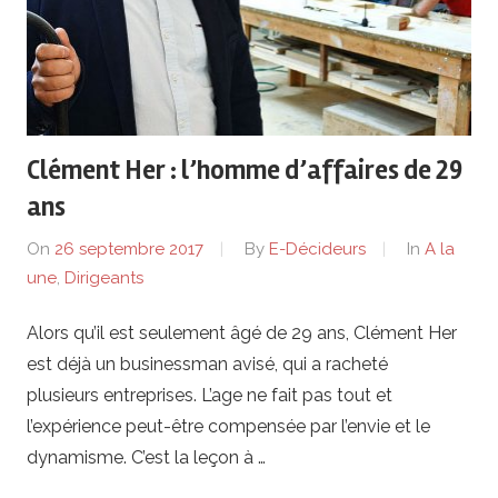
de
lentreprise
et
Clément Her : l’homme d’affaires de 29
ses
ans
dirigeants
On
26 septembre 2017
By
E-Décideurs
In
A la
une
,
Dirigeants
Alors qu’il est seulement âgé de 29 ans, Clément Her
est déjà un businessman avisé, qui a racheté
plusieurs entreprises. L’age ne fait pas tout et
l’expérience peut-être compensée par l’envie et le
dynamisme. C’est la leçon à …