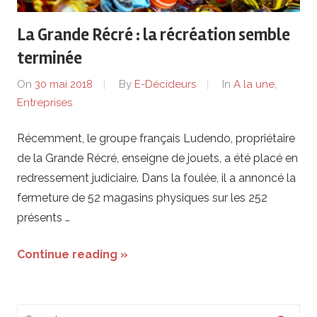
de
La Grande Récré : la récréation semble
lentreprise
terminée
et
On
30 mai 2018
By
E-Décideurs
In
A la une
,
Entreprises
ses
Récemment, le groupe français Ludendo, propriétaire
dirigeants
de la Grande Récré, enseigne de jouets, a été placé en
redressement judiciaire. Dans la foulée, il a annoncé la
fermeture de 52 magasins physiques sur les 252
présents …
Continue reading »