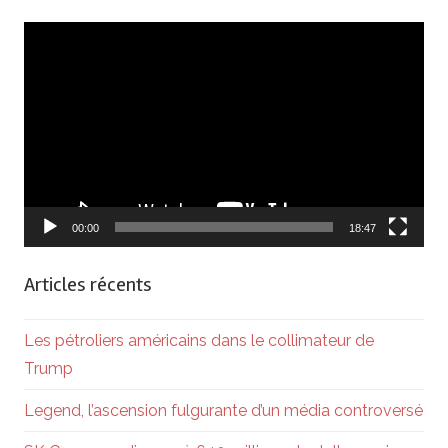
Lecteur
vidéo
00:00
18:47
Articles récents
Les pétroliers américains dans le collimateur de
Trump
Legend, l’ascension fulgurante d’un média controversé