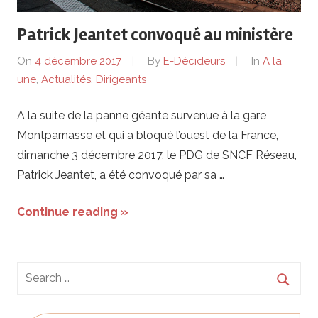
de
Patrick Jeantet convoqué au ministère
lentreprise
On
4 décembre 2017
By
E-Décideurs
In
A la
et
une
,
Actualités
,
Dirigeants
ses
A la suite de la panne géante survenue à la gare
Montparnasse et qui a bloqué l’ouest de la France,
dirigeants
dimanche 3 décembre 2017, le PDG de SNCF Réseau,
Patrick Jeantet, a été convoqué par sa …
Continue reading »