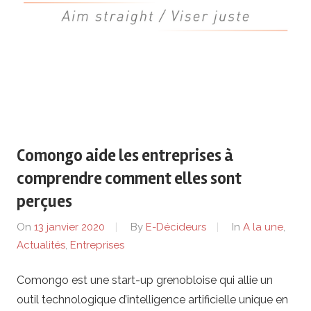
de
lentreprise
et
ses
dirigeants
Comongo aide les entreprises à
comprendre comment elles sont
perçues
On
13 janvier 2020
By
E-Décideurs
In
A la une
,
Actualités
,
Entreprises
Comongo est une start-up grenobloise qui allie un
outil technologique d’intelligence artificielle unique en