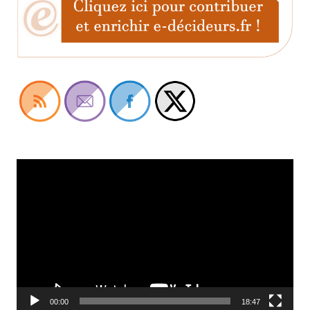
Lecteur
vidéo
00:00
18:47