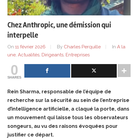
de
lentreprise
Chez Anthropic, une démission qui
et
interpelle
ses
On
11 février 2026
By
Charles Perquille
In
A la
une
,
Actualités
,
Dirigeants
,
Entreprises
dirigeants
0
SHARES
Rein Sharma, responsable de l’équipe de
recherche sur la sécurité au sein de l’entreprise
d’intelligence artificielle, a claqué la porte, dans
un mouvement qui laisse tous les observateurs
songeurs, au vu des raisons évoquées pour
justifier ce départ.