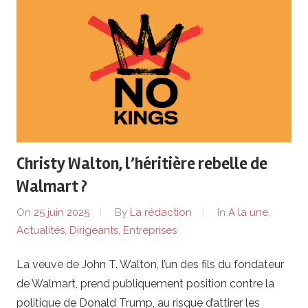
Christy Walton, l’héritière rebelle de
Walmart ?
On
25 juin 2025
By
La rédaction
In
A la une
,
Actualités
,
Dirigeants
,
Entreprises
La veuve de John T. Walton, l’un des fils du fondateur
de Walmart, prend publiquement position contre la
politique de Donald Trump, au risque d’attirer les