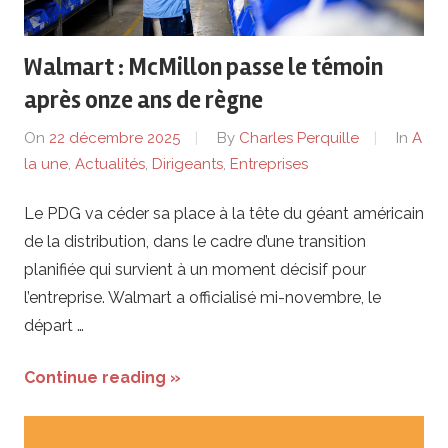
de
lentreprise
Walmart : McMillon passe le témoin
après onze ans de règne
et
On
22 décembre 2025
By
Charles Perquille
In
A
ses
la une
,
Actualités
,
Dirigeants
,
Entreprises
dirigeants
Le PDG va céder sa place à la tête du géant américain
de la distribution, dans le cadre d’une transition
planifiée qui survient à un moment décisif pour
l’entreprise. Walmart a officialisé mi-novembre, le
départ …
Continue reading »