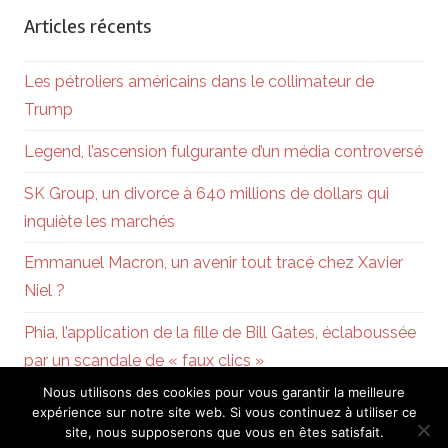
Articles récents
Les pétroliers américains dans le collimateur de
Trump
Legend, l’ascension fulgurante d’un média controversé
SK Group, un divorce à 640 millions de dollars qui
inquiète les marchés
Emmanuel Macron, un avenir tout tracé chez Xavier
Niel ?
Phia, l’application de la fille de Bill Gates, éclaboussée
par un scandale de « faux clics »
Nous utilisons des cookies pour vous garantir la meilleure
expérience sur notre site web. Si vous continuez à utiliser ce
site, nous supposerons que vous en êtes satisfait.
Powered by
WordPress
and
Chronus
.