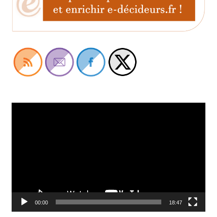
Lecteur
vidéo
00:00
18:47