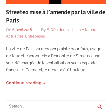
de
Streeteo mise à l’amende par la ville de
lentreprise
Paris
et
On
6 avril 2018
By
E-Décideurs
In
A la une
,
Actualités
,
Entreprises
ses
La ville de Paris va déposer plainte pour faux, usage
dirigeants
de faux et escroquerie à l’encontre de Streeteo, une
société chargée de la verbalisation sur la capitale
française. Ce mardi, le débat a été houleux …
Continue reading »