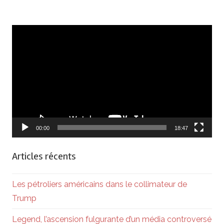
Lecteur
vidéo
00:00
18:47
Articles récents
Les pétroliers américains dans le collimateur de
Trump
Legend, l’ascension fulgurante d’un média controversé