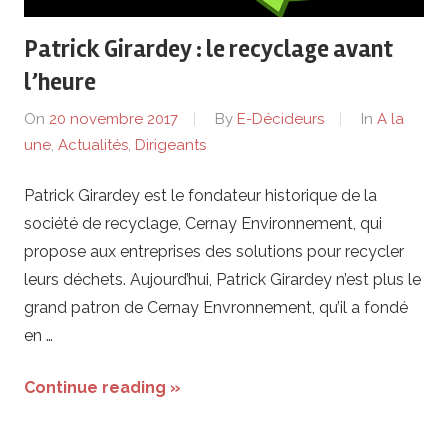
de
Patrick Girardey : le recyclage avant
lentreprise
l’heure
et
On
20 novembre 2017
By
E-Décideurs
In
A la
une
,
Actualités
,
Dirigeants
ses
Patrick Girardey est le fondateur historique de la
dirigeants
société de recyclage, Cernay Environnement, qui
propose aux entreprises des solutions pour recycler
leurs déchets. Aujourd’hui, Patrick Girardey n’est plus le
grand patron de Cernay Envronnement, qu’il a fondé
en …
Continue reading »