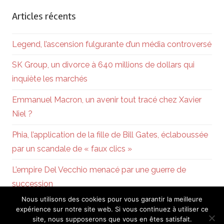
Articles récents
Legend, l’ascension fulgurante d’un média controversé
SK Group, un divorce à 640 millions de dollars qui
inquiète les marchés
Emmanuel Macron, un avenir tout tracé chez Xavier
Niel ?
Phia, l’application de la fille de Bill Gates, éclaboussée
par un scandale de « faux clics »
L’empire Del Vecchio menacé par une guerre de
succession
Nous utilisons des cookies pour vous garantir la meilleure
expérience sur notre site web. Si vous continuez à utiliser ce
site, nous supposerons que vous en êtes satisfait.
Powered by
WordPress
and
Chronus
.