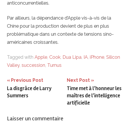
anticoncurrentielles.
Par ailleurs, la dépendance d’Apple vis-à-vis de la
Chine pour la production devient de plus en plus
problématique dans un contexte de tensions sino-
américaines croissantes.
Tagged with
Apple
,
Cook
,
Dua Lipa
,
IA
,
iPhone
,
Silicon
Valley
,
succession
,
Turnus
Navigation
Previous Post
Next Post
La disgrâce de Larry
Time met à l’honneur les
de
Summers
maîtres de l’intelligence
l’article
artificielle
Laisser un commentaire