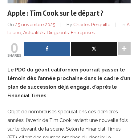
de
Apple : Tim Cook sur le départ ?
lentreprise
On
25 novembre 2025
By
Charles Perquille
In
A
et
la une
,
Actualités
,
Dirigeants
,
Entreprises
0
ses
SHARES
dirigeants
Le PDG du géant californien pourrait passer le
témoin dès l’année prochaine dans le cadre d’un
plan de succession déjà engagé, d’après le
Financial Times.
Objet de nombreuses spéculations ces dernières
années, l’avenir de Tim Cook revient une nouvelle fois
sur le devant de la scène. Selon le Financial Times
(FT), citant des sources proches du dossier, le