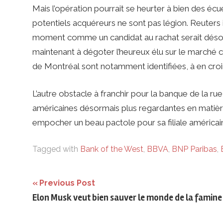
Mais l’opération pourrait se heurter à bien des écuei
potentiels acquéreurs ne sont pas légion. Reuters
moment comme un candidat au rachat serait désorm
maintenant à dégoter l’heureux élu sur le marché
de Montréal sont notamment identifiées, à en croi
L’autre obstacle à franchir pour la banque de la ru
américaines désormais plus regardantes en matièr
empocher un beau pactole pour sa filiale américain
Tagged with
Bank of the West
,
BBVA
,
BNP Paribas
,
Navigation
Previous Post
Elon Musk veut bien sauver le monde de la famine
de
l’article