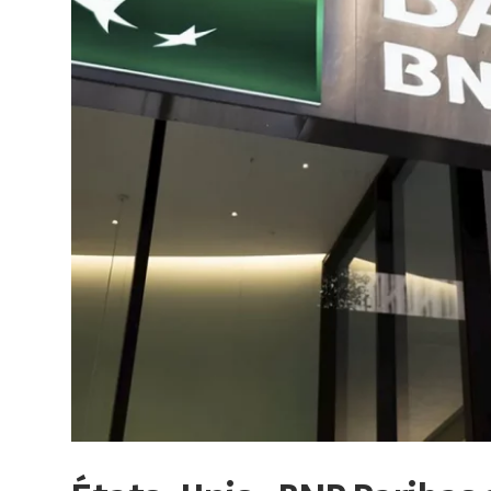
sur
le
monde
de
lentreprise
et