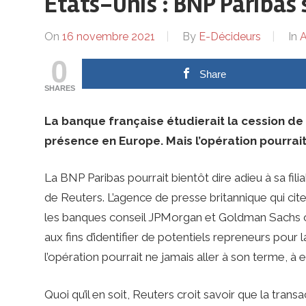
ses
États-Unis : BNP Paribas s
dirigeants
On
16 novembre 2021
By
E-Décideurs
In
A
0
Share
SHARES
La banque française étudierait la cession de 
présence en Europe. Mais l’opération pourrait
La BNP Paribas pourrait bientôt dire adieu à sa fil
de Reuters. L’agence de presse britannique qui cite
les banques conseil JPMorgan et Goldman Sachs on
aux fins d’identifier de potentiels repreneurs pour
l’opération pourrait ne jamais aller à son terme, à
Quoi qu’il en soit, Reuters croit savoir que la tran