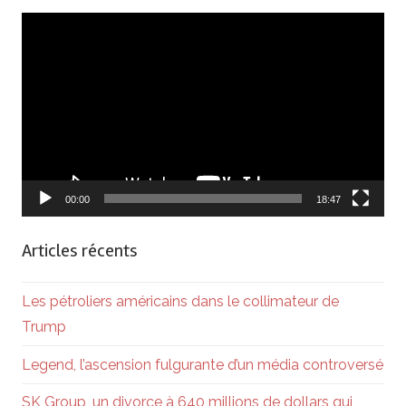
Lecteur
vidéo
00:00
18:47
Articles récents
Les pétroliers américains dans le collimateur de
Trump
Legend, l’ascension fulgurante d’un média controversé
SK Group, un divorce à 640 millions de dollars qui