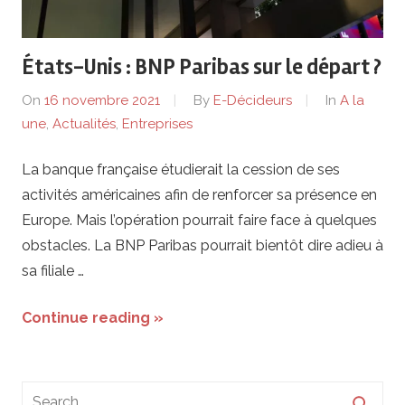
de
lentreprise
États-Unis : BNP Paribas sur le départ ?
et
On
16 novembre 2021
By
E-Décideurs
In
A la
une
,
Actualités
,
Entreprises
ses
La banque française étudierait la cession de ses
dirigeants
activités américaines afin de renforcer sa présence en
Europe. Mais l’opération pourrait faire face à quelques
obstacles. La BNP Paribas pourrait bientôt dire adieu à
sa filiale …
Continue reading »