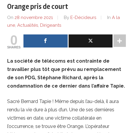
de
Orange pris de court
lentreprise
On
28 novembre 2021
By
E-Décideurs
In
A la
une
,
Actualités
,
Dirigeants
et
0
ses
SHARES
dirigeants
La société de télécoms est contrainte de
travailler plus tôt que prévu au remplacement
de son PDG, Stéphane Richard, après la
condamnation de ce dernier dans l’affaire Tapie.
Sacré Bernard Tapie ! Même depuis l’au-delà, il aura
rendu la vie dure à plus d’un. Une de ses dernières
victimes en date, une victime collatérale en
l’occurrence, se trouve être Orange. L’opérateur