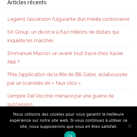
Articles récents
Legend, l’ascension fulgurante d’un média controversé
SK Group, un divorce à 640 millions de dollars qui
inquiète les marchés
Emmanuel Macron, un avenir tout tracé chez Xavier
Niel ?
Phia, l’application de la fille de Bill Gates, éclaboussée
par un scandale de « faux clics »
L’empire Del Vecchio menacé par une guerre de
succession
Nous utilisons des cookies pour vous garantir la meilleure
expérience sur notre site web. Si vous continuez à utiliser ce
site, nous supposerons que vous en êtes satisfait.
Powered by
WordPress
and
Chronus
.
Ok