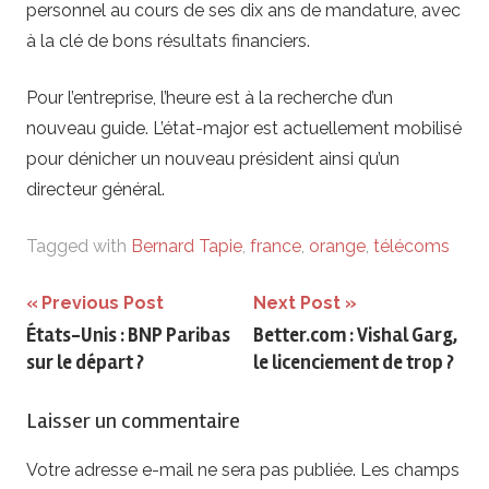
personnel au cours de ses dix ans de mandature, avec
à la clé de bons résultats financiers.
Pour l’entreprise, l’heure est à la recherche d’un
nouveau guide. L’état-major est actuellement mobilisé
pour dénicher un nouveau président ainsi qu’un
directeur général.
Tagged with
Bernard Tapie
,
france
,
orange
,
télécoms
Navigation
Previous Post
Next Post
États-Unis : BNP Paribas
Better.com : Vishal Garg,
de
sur le départ ?
le licenciement de trop ?
l’article
Laisser un commentaire
Votre adresse e-mail ne sera pas publiée.
Les champs