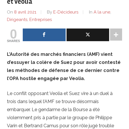
de
et Veolia
On
8 avril 2021
By
E-Décideurs
In
A la une
,
lentreprise
Dirigeants
,
Entreprises
0
et
SHARES
ses
L’Autorité des marchés financiers (AMF) vient
dirigeants
d’essuyer la colère de Suez pour avoir contesté
les méthodes de défense de ce dernier contre
l’OPA hostile engagée par Veolia.
Le conflit opposant Veolia et Suez vire à un duel à
trois dans lequel l’AMF se trouve désormais
embarquer. Le gendarme de la Bourse a été
violemment pris à partie par le groupe de Philippe
Varin et Bertrand Camus pour son rôle jugé trouble