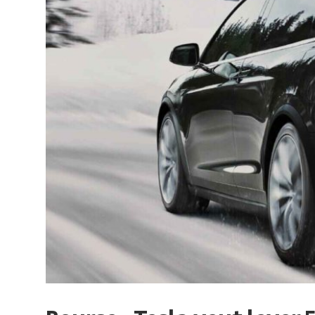
sur
le
monde
de
lentreprise
et