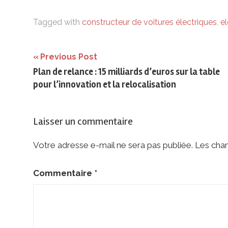
Tagged with
constructeur de voitures électriques
,
e
Navigation
Previous Post
Plan de relance : 15 milliards d’euros sur la table
de
pour l’innovation et la relocalisation
l’article
Laisser un commentaire
Votre adresse e-mail ne sera pas publiée.
Les cham
Commentaire
*