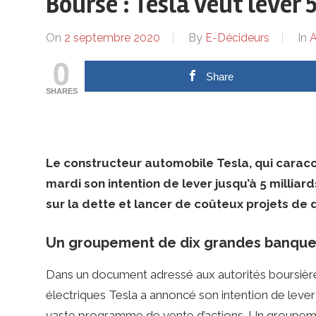
ses
Bourse : Tesla veut lever 
dirigeants
On
2 septembre 2020
By
E-Décideurs
In
A
0
Share
SHARES
Le constructeur automobile Tesla, qui carac
mardi son intention de lever jusqu’à 5 milliard
sur la dette et lancer de coûteux projets d
Un groupement de dix grandes banques
Dans un document adressé aux autorités boursière
électriques Tesla a annoncé son intention de lever ju
vaste programme de vente d’actions. Un groupeme