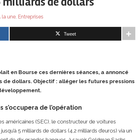
5 milliards de dollars
 la une
,
Entreprises
Tweet
olait en Bourse ces dernières séances, a annoncé
s de dollars. Objectif : alléger les futures pressions
e développement.
 s’occupera de l’opération
s américaines (SEC), le constructeur de voitures
squ’à 5 milliards de dollars (4,2 milliards d’euros) via un
nt de dix grandes banques, à savoir Goldman Sachs,