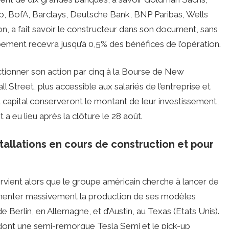
up, BofA, Barclays, Deutsche Bank, BNP Paribas, Wells
n, a fait savoir le constructeur dans son document, sans
pement recevra jusqu’à 0,5% des bénéfices de l’opération.
fractionner son action par cinq à la Bourse de New
ll Street, plus accessible aux salariés de l’entreprise et
u capital conserveront le montant de leur investissement,
a eu lieu après la clôture le 28 août.
stallations en cours de construction et pour
ervient alors que le groupe américain cherche à lancer de
gmenter massivement la production de ses modèles
e Berlin, en Allemagne, et d’Austin, au Texas (Etats Unis).
dont une semi-remorque Tesla Semi et le pick-up