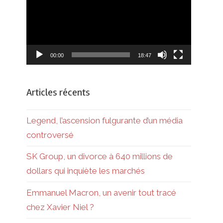
00:00
18:47
Articles récents
Legend, l’ascension fulgurante d’un média
controversé
SK Group, un divorce à 640 millions de
dollars qui inquiète les marchés
Emmanuel Macron, un avenir tout tracé
chez Xavier Niel ?