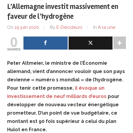
de
L’Allemagne investit massivement en
lentreprise
faveur de l’hydrogène
On
19 juin 2020
By
E-Décideurs
In
A la une
et
0
ses
SHARES
dirigeants
Peter Altmeier, le ministre de l’Économie
allemand, vient d’annoncer vouloir que son pays
devienne « numéro 1 mondial » de l’hydrogène.
Pour tenir cette promesse,
il évoque un
investissement de neuf milliards d’euros
pour
développer de nouveau vecteur énergétique
prometteur. D’un point de vue budgétaire, ce
montant est 90 fois supérieur à celui du plan
Hulot en France.