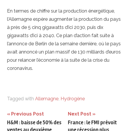
En termes de chiffre sur la production énergétique,
l’Allemagne espère augmenter la production du pays
à près de 5 cinq gigawatts d’ici 2030, puis dix
gigawatts d’ici à 2040. Ce plan d’action fait suite à
l’annonce de Berlin de la semaine dernière, où le pays
avait annoncé un plan massif de 130 milliards d’euros
pour relancer l’économie à la suite de la crise du
coronavirus.
Tagged with
Allemagne
,
Hydrogène
Navigation
Previous Post
Next Post
H&M : baisse de 50% des
France : le FMI prévoit
de
ventes au deuxième
une récession plus