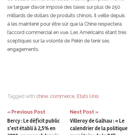
se targuer d’avoir imposé des taxes sur plus de 250
milliards de dollars de produits chinois. Il veille depuis
à les maintenir pour être sûr que la Chine respectera
l’accord commercial en vue. Les Américains étant très
sceptiques sur la volonté de Pékin de tenir ses
engagements.
Tagged with
chine
,
commerce
,
Etats Unis
Navigation
Previous Post
Next Post
Bercy : Le déficit public
Villeroy de Galhau : « Le
de
s’est établi à 2,5% en
calendrier de la politique
l’article