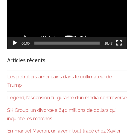
00:00
18:47
Articles récents
Les pétroliers américains dans le collimateur de
Trump
Legend, l’ascension fulgurante d’un média controversé
SK Group, un divorce à 640 millions de dollars qui
inquiète les marchés
Emmanuel Macron, un avenir tout tracé chez Xavier