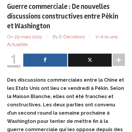
de
Guerre commerciale : De nouvelles
lentreprise
discussions constructives entre Pékin
et Washington
et
On
29 mars 2019
By
E-Décideurs
In
A la une
,
ses
Actualités
1
dirigeants
SHARES
Des discussions commerciales entre la Chine et
les Etats Unis ont lieu ce vendredi à Pékin. Selon
la Maison Blanche, elles ont été franches et
constructives. Les deux parties ont convenu
d’un second round la semaine prochaine à
Washington pour tenter de mettre fin à la
guerre commerciale qui les oppose depuis des