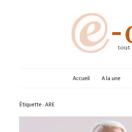
Skip
to
content
Annuaire
e-
dynamique
des
Accueil
A la une
décideurs,
entreprises
et
tout
de
Étiquette :
ARE
leurs
dirigeants
savoir