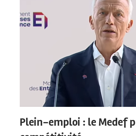
sur
le
monde
de
lentreprise
et
Plein-emploi : le Medef 