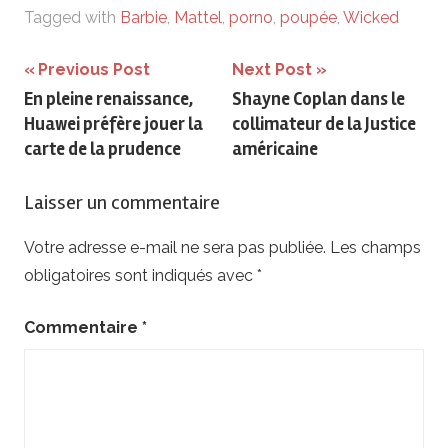
Tagged with
Barbie
,
Mattel
,
porno
,
poupée
,
Wicked
Navigation
Previous Post
Next Post
En pleine renaissance,
Shayne Coplan dans le
de
Huawei préfère jouer la
collimateur de la Justice
l’article
carte de la prudence
américaine
Laisser un commentaire
Votre adresse e-mail ne sera pas publiée.
Les champs
obligatoires sont indiqués avec
*
Commentaire
*