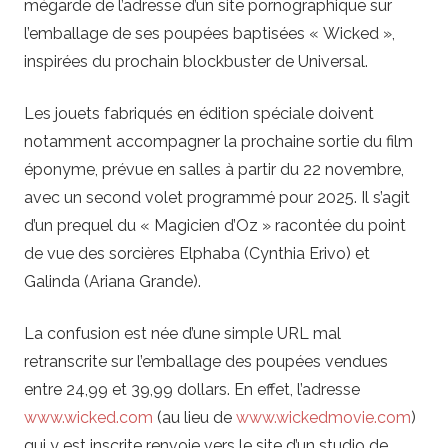
mégarde de l’adresse d’un site pornographique sur
l’emballage de ses poupées baptisées « Wicked »,
inspirées du prochain blockbuster de Universal.
Les jouets fabriqués en édition spéciale doivent
notamment accompagner la prochaine sortie du film
éponyme, prévue en salles à partir du 22 novembre,
avec un second volet programmé pour 2025. Il s’agit
d’un prequel du « Magicien d’Oz » racontée du point
de vue des sorcières Elphaba (Cynthia Erivo) et
Galinda (Ariana Grande).
La confusion est née d’une simple URL mal
retranscrite sur l’emballage des poupées vendues
entre 24,99 et 39,99 dollars. En effet, l’adresse
www.wicked.com
(au lieu de
www.wickedmovie.com
)
qui y est inscrite renvoie vers le site d’un studio de