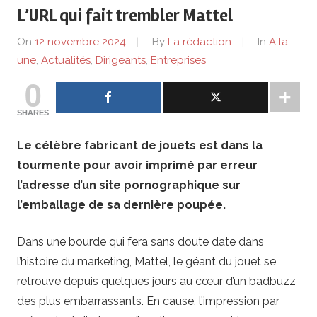
de
L’URL qui fait trembler Mattel
lentreprise
On
12 novembre 2024
By
La rédaction
In
A la
une
,
Actualités
,
Dirigeants
,
Entreprises
et
0
ses
SHARES
dirigeants
Le célèbre fabricant de jouets est dans la
tourmente pour avoir imprimé par erreur
l’adresse d’un site pornographique sur
l’emballage de sa dernière poupée.
Dans une bourde qui fera sans doute date dans
l’histoire du marketing, Mattel, le géant du jouet se
retrouve depuis quelques jours au cœur d’un badbuzz
des plus embarrassants. En cause, l’impression par