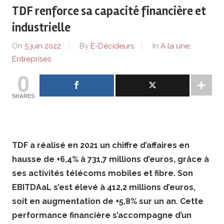
de
TDF renforce sa capacité financière et
lentreprise
industrielle
On
5 juin 2022
By
E-Décideurs
In
A la une
,
et
Entreprises
0
ses
SHARES
dirigeants
TDF a réalisé en 2021 un chiffre d’affaires en
hausse de +6,4% à 731,7 millions d’euros, grâce à
ses activités télécoms mobiles et fibre. Son
EBITDAaL s’est élevé à 412,2 millions d’euros,
soit en augmentation de +5,8% sur un an. Cette
performance financière s’accompagne d’un