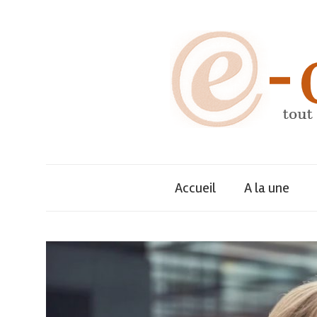
Skip
to
content
Annuaire
e-
dynamique
des
Accueil
A la une
décideurs,
entreprises
et
tout
de
leurs
dirigeants
savoir