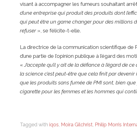
visant à accompagner les fumeurs souhaitant arrête
d’une entreprise qui produit des produits dont l’effi
qui peut être un game changer pour des millions d’
refuser
», se félicite-t-elle.
La directrice de la communication scientifique de 
d’une partie de l’opinion publique à l’égard des moti
«
J’accepte qu’il y ait de la défiance à l’égard de c
la science c’est peut-être que cela finit par deveni
que les produits sans fumée de PMI sont, bien que 
cigarette pour les femmes et les hommes qui cont
Tagged with
iqos
,
Moira Gilchrist
,
Philip Morris Intern