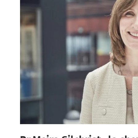
sur
le
monde
de
lentreprise
et