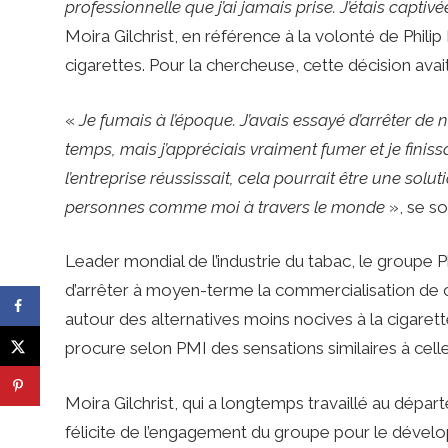
professionnelle que j’ai jamais prise. J’étais captiv
Moira Gilchrist, en référence à la volonté de Phil
cigarettes. Pour la chercheuse, cette décision av
«
Je fumais à l’époque. J’avais essayé d’arrêter de
temps, mais j’appréciais vraiment fumer et je finiss
l’entreprise réussissait, cela pourrait être une solu
personnes comme moi à travers le monde
», se so
Leader mondial de l’industrie du tabac, le groupe Ph
d’arrêter à moyen-terme la commercialisation de
autour des alternatives moins nocives à la cigarette
procure selon PMI des sensations similaires à celle
Moira Gilchrist, qui a longtemps travaillé au dé
félicite de l’engagement du groupe pour le dével