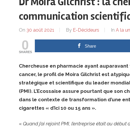
ses
Dr Moira Gilchrist : la che
communication scientifi
dirigeants
On
30 août 2021
By
E-Décideurs
In
A la u
0
Share
SHARES
Chercheuse en pharmacie ayant auparavant tr
cancer, le profil de Moira Gilchrist est atyp
stratégique et scientifique du leader mondial 
(PMI). L’Ecossaise assure pourtant que son c
dans le contexte de transformation d’une entr
cigarettes « d’ici 10 ou 15 ans ».
«
Quand j’ai rejoint PMI, l’entreprise était au début 