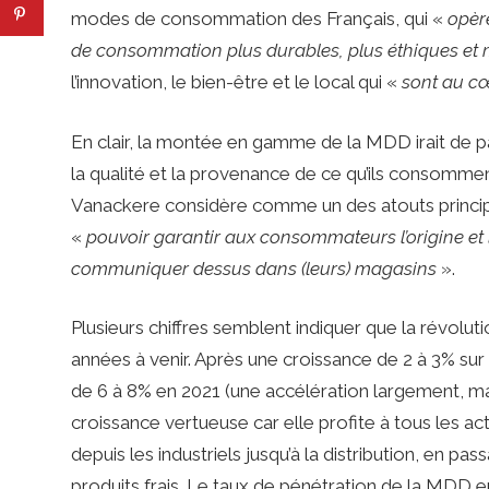
modes de consommation des Français, qui «
opèr
de consommation plus durables, plus éthiques et m
l’innovation, le bien-être et le local qui «
sont au c
En clair, la montée en gamme de la MDD irait de p
la qualité et la provenance de ce qu’ils consomme
Vanackere considère comme un des atouts princip
«
pouvoir garantir aux consommateurs l’origine et 
communiquer dessus dans (leurs) magasins
».
Plusieurs chiffres semblent indiquer que la révolu
années à venir. Après une croissance de 2 à 3% s
de 6 à 8% en 2021 (une accélération largement, mai
croissance vertueuse car elle profite à tous les act
depuis les industriels jusqu’à la distribution, en p
produits frais. Le taux de pénétration de la MDD 