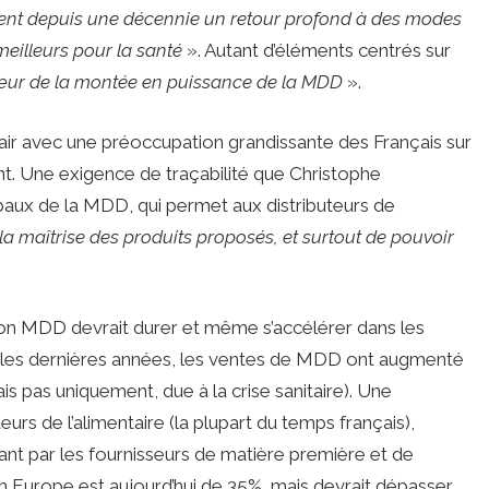
ent depuis une décennie un retour profond à des modes
eilleurs pour la santé
». Autant d’éléments centrés sur
œur de la montée en puissance de la MDD
».
air avec une préoccupation grandissante des Français sur
nt. Une exigence de traçabilité que Christophe
aux de la MDD, qui permet aux distributeurs de
la maîtrise des produits proposés, et surtout de pouvoir
tion MDD devrait durer et même s’accélérer dans les
ur les dernières années, les ventes de MDD ont augmenté
s pas uniquement, due à la crise sanitaire). Une
eurs de l’alimentaire (la plupart du temps français),
assant par les fournisseurs de matière première et de
en Europe est aujourd’hui de 35%, mais devrait dépasser