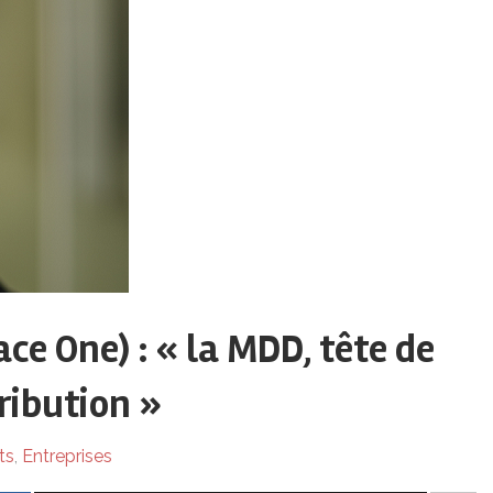
ce One) : « la MDD, tête de
ribution »
ts
,
Entreprises