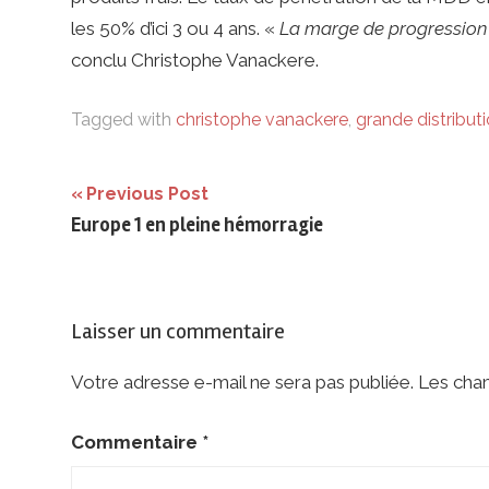
les 50% d’ici 3 ou 4 ans. «
La marge de progression 
conclu Christophe Vanackere.
Tagged with
christophe vanackere
,
grande distribut
Navigation
Previous Post
Europe 1 en pleine hémorragie
de
l’article
Laisser un commentaire
Votre adresse e-mail ne sera pas publiée.
Les cham
Commentaire
*