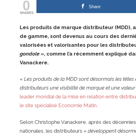
ses
0
Share
SHARES
dirigeants
Les produits de marque distributeur (MDD), 
de gamme, sont devenus au cours des dernièr
valorisées et valorisantes pour les distribut
gondole
», comme l’a récemment expliqué dan
Vanackere.
«
Les produits de la MDD sont désormais les têtes d
distributeurs une visibilité de marque et une valeu
leader mondial de la mise en relation entre distrib
le site spécialisé Economie Matin.
Selon Christophe Vanackere, après des décennies
nationales, les distributeurs «
développent désormais