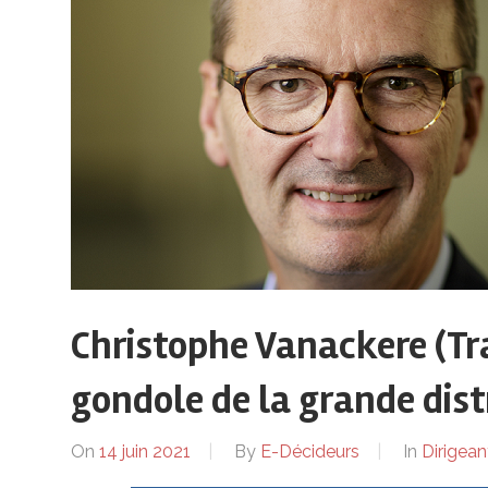
sur
le
monde
de
lentreprise
Christophe Vanackere (Tra
gondole de la grande dist
et
On
14 juin 2021
By
E-Décideurs
In
Dirigean