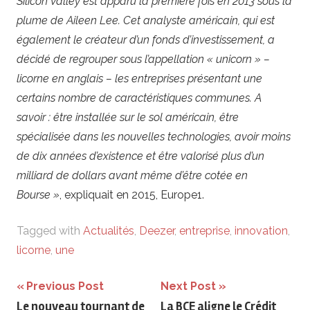
Silicon Valley est apparu la première fois en 2013 sous la
plume de Aileen Lee. Cet analyste américain, qui est
également le créateur d’un fonds d’investissement, a
décidé de regrouper sous l’appellation « unicorn » –
licorne en anglais – les entreprises présentant une
certains nombre de caractéristiques communes. A
savoir : être installée sur le sol américain, être
spécialisée dans les nouvelles technologies, avoir moins
de dix années d’existence et être valorisé plus d’un
milliard de dollars avant même d’être cotée en
Bourse »
, expliquait en 2015, Europe1.
Tagged with
Actualités
,
Deezer
,
entreprise
,
innovation
,
licorne
,
une
Navigation
Previous Post
Next Post
Le nouveau tournant de
La BCE aligne le Crédit