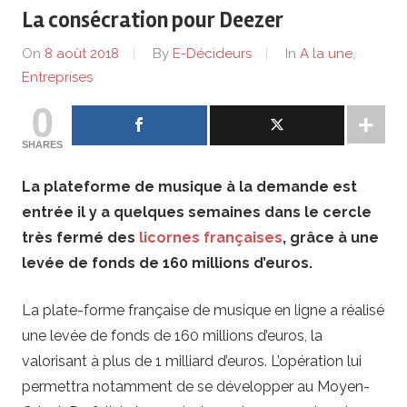
de
La consécration pour Deezer
lentreprise
On
8 août 2018
By
E-Décideurs
In
A la une
,
Entreprises
et
0
ses
SHARES
dirigeants
La plateforme de musique à la demande est
entrée il y a quelques semaines dans le cercle
très fermé des
licornes françaises
, grâce à une
levée de fonds de 160 millions d’euros.
La plate-forme française de musique en ligne a réalisé
une levée de fonds de 160 millions d’euros, la
valorisant à plus de 1 milliard d’euros. L’opération lui
permettra notamment de se développer au Moyen-