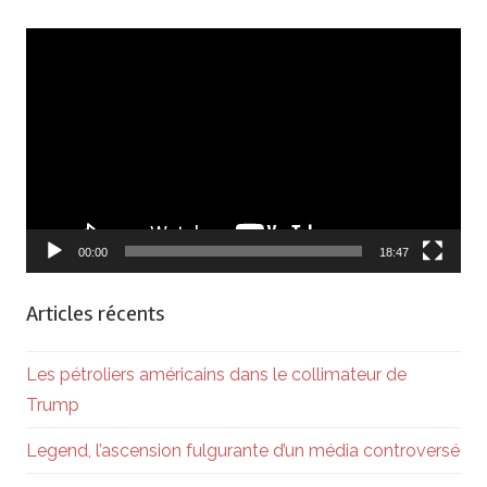
Lecteur
vidéo
00:00
18:47
Articles récents
Les pétroliers américains dans le collimateur de
Trump
Legend, l’ascension fulgurante d’un média controversé